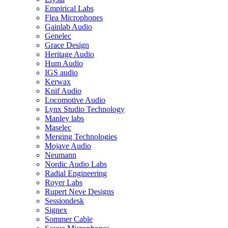
Empirical Labs
Flea Microphones
Gainlab Audio
Genelec
Grace Design
Heritage Audio
Hum Audio
IGS audio
Kerwax
Knif Audio
Locomotive Audio
Lynx Studio Technology
Manley labs
Maselec
Merging Technologies
Mojave Audio
Neumann
Nordic Audio Labs
Radial Engineering
Royer Labs
Rupert Neve Designs
Sessiondesk
Signex
Sommer Cable