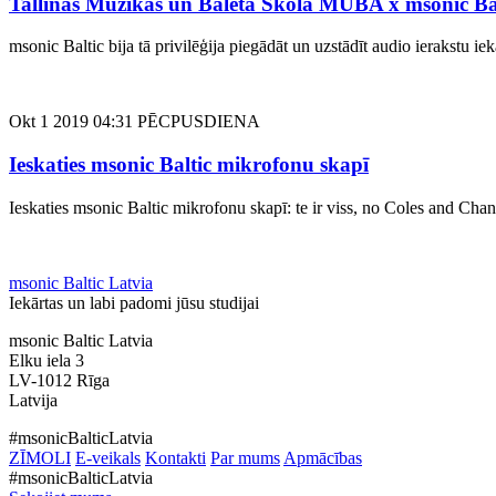
Tallinas Mūzikas un Baleta Skola MUBA x msonic Ba
msonic Baltic bija tā privilēģija piegādāt un uzstādīt audio ierakst
Okt 1 2019 04:31 PĒCPUSDIENA
Ieskaties msonic Baltic mikrofonu skapī
Ieskaties msonic Baltic mikrofonu skapī: te ir viss, no Coles and C
msonic Baltic Latvia
Iekārtas un labi padomi jūsu studijai
msonic Baltic Latvia
Elku iela 3
LV-1012 Rīga
Latvija
#msonicBalticLatvia
ZĪMOLI
E-veikals
Kontakti
Par mums
Apmācības
#msonicBalticLatvia