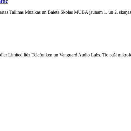
ltic
u iekārtas Tallinas Mūzikas un Baleta Skolas MUBA jaunām 1. un 2. ska
handler Limited līdz Telefunken un Vanguard Audio Labs. Tie paši mikr