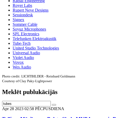
Radial Engineering
Royer Labs
Rupert Neve Designs
Sessiondesk
Signex
Sommer Cable
Soyuz Microphones
SPL Electronics
Telefunken Elektroakustik
Tube-Tech
United Studio Technologies
Universal Audio
Violet Audio
Vovox
Wes Audio
Photo credit: LICHTBILDER - Reinhard Goldmann
Courtesy of Clay Paky-Lightpower
Meklēt publukācijās
Apr 28 2023 02:58 PĒCPUSDIENA