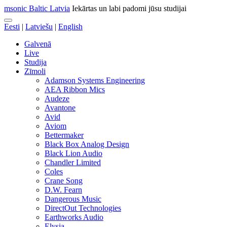
msonic Baltic Latvia
Iekārtas un labi padomi jūsu studijai
Eesti
|
Latviešu
|
English
Galvenā
Live
Studija
Zīmoli
Adamson Systems Engineering
AEA Ribbon Mics
Audeze
Avantone
Avid
Aviom
Bettermaker
Black Box Analog Design
Black Lion Audio
Chandler Limited
Coles
Crane Song
D.W. Fearn
Dangerous Music
DirectOut Technologies
Earthworks Audio
Elysia