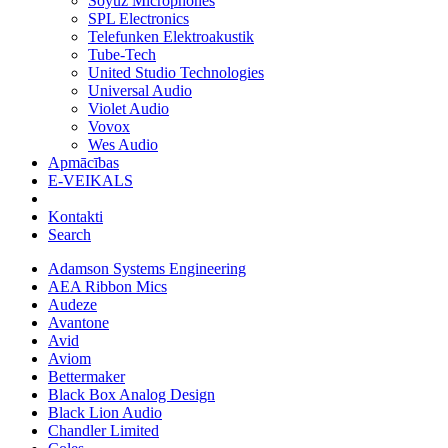
Soyuz Microphones
SPL Electronics
Telefunken Elektroakustik
Tube-Tech
United Studio Technologies
Universal Audio
Violet Audio
Vovox
Wes Audio
Apmācības
E-VEIKALS
Kontakti
Search
Adamson Systems Engineering
AEA Ribbon Mics
Audeze
Avantone
Avid
Aviom
Bettermaker
Black Box Analog Design
Black Lion Audio
Chandler Limited