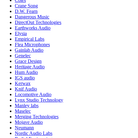
Coles
Crane Song
D.W. Fearn
Dangerous Music
DirectOut Technologies
Earthworks Audio
Elysia
Empirical Labs
Flea Microphones
Gainlab Audio
Genelec
Grace Design
Heritage Audio
Hum Audio
IGS audio
Kerwax
Knif Audio
Locomotive Audio
Lynx Studio Technology
Manley labs
Maselec
Merging Technologies
Mojave Audio
Neumann
Nordic Audio Labs